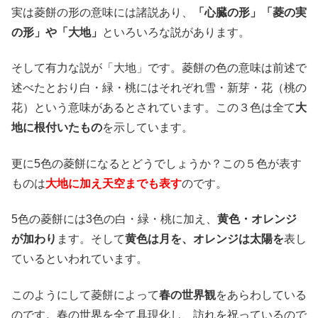
実は菱餅の形の意味には諸説あり、
「心臓の形」「菱の実
の形」や「大地」
といろいろな説があります。
そして有力な説が「大地」です。菱餅の色の意味は前述で
述べたとおり白・緑・桃にはそれぞれ雪・新芽・花（桃の
花）という意味があるとされています。この３色は全て
大
地に根付いたもの
を示しています。
更に5色の菱餅になるとどうでしょうか？この５色が表す
ものは
大地に加え天空までも表す
のです。
5色の菱餅には3色の白・緑・桃に加え、
黄色・オレンジ
が加わり
ます。そして
黄色は月を、オレンジは太陽を
表し
ているといわれています。
このようにして菱餅によって
春の世界観
をあらわしている
のです。春の世界を全て具現化し、訪れを祝っているので