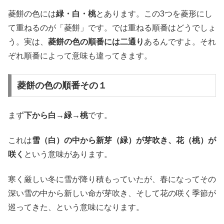
菱餅の色には
緑・白・桃
とあります。この3つを菱形にし
て重ねるのが「菱餅」です。では重ねる順番はどうでしょ
う。実は、
菱餅の色の順番には二通り
あるんですよ。それ
ぞれ順番によって意味も違ってきます。
菱餅の色の順番その１
まず
下から白→緑→桃
です。
これは
雪（白）の中から新芽（緑）が芽吹き、花（桃）が
咲く
という意味があります。
寒く厳しい冬に雪が降り積もっていたが、春になってその
深い雪の中から新しい命が芽吹き、そして花の咲く季節が
巡ってきた、という意味になります。