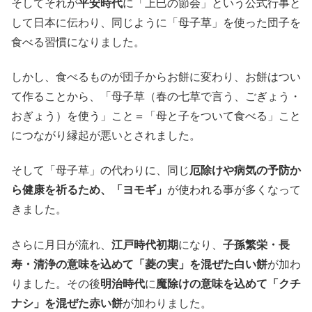
そしてそれが
平安時代
に「上巳の節会」という公式行事と
して日本に伝わり、同じように「母子草」を使った団子を
食べる習慣になりました。
しかし、食べるものが団子からお餅に変わり、お餅はつい
て作ることから、「母子草（春の七草で言う、ごぎょう・
おぎょう）を使う」こと＝「母と子をついて食べる」こと
につながり縁起が悪いとされました。
そして「母子草」の代わりに、同じ
厄除けや病気の予防か
ら健康を祈るため、「ヨモギ」
が使われる事が多くなって
きました。
さらに月日が流れ、
江戸時代初期
になり、
子孫繁栄・長
寿・清浄の意味を込めて「菱の実」を混ぜた白い餅
が加わ
りました。その後
明治時代
に
魔除けの意味を込めて「クチ
ナシ」を混ぜた赤い餅
が加わりました。