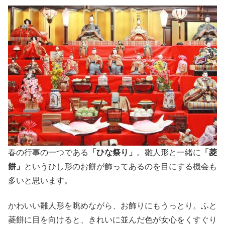
春の行事の一つである
「ひな祭り」
。雛人形と一緒に
「菱
餅」
というひし形のお餅が飾ってあるのを目にする機会も
多いと思います。
かわいい雛人形を眺めながら、お飾りにもうっとり。ふと
菱餅に目を向けると、きれいに並んだ色が女心をくすぐり