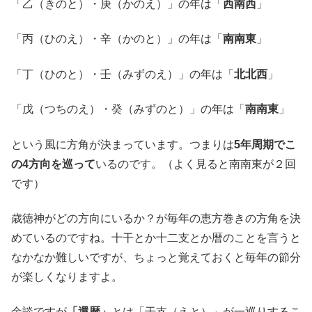
「乙（きのと）・庚（かのえ）」の年は「
西南西
」
「丙（ひのえ）・辛（かのと）」の年は「
南南東
」
「丁（ひのと）・壬（みずのえ）」の年は「
北北西
」
「戊（つちのえ）・癸（みずのと）」の年は「
南南東
」
という風に方角が決まっています。つまりは
5年周期でこ
の4方向を巡って
いるのです。（よく見ると南南東が２回
です）
歳徳神がどの方向にいるか？が毎年の恵方巻きの方角を決
めているのですね。十干とか十二支とか暦のことを言うと
なかなか難しいですが、ちょっと覚えておくと毎年の節分
が楽しくなりますよ。
余談ですが
「還暦」
とは「干支（えと）」が一巡りするこ