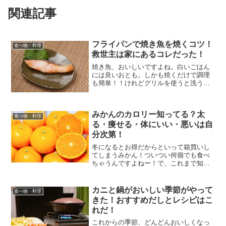
関連記事
フライパンで焼き魚を焼くコツ！
食べ物・料理
救世主は家にあるコレだった！
焼き魚、おいしいですよね。白いごはん
には良いおとも。しかも焼くだけで調理
も簡単！！けれどグリルを使うと洗うの
がものすごく面倒だし、一人暮らしや少
人数家族ならちょっと焼きたいだけなん
だけど…と、億劫になっちゃうのも事
みかんのカロリー知ってる？太
実！そんな時はフライパンで...
食べ物・料理
る・痩せる・体にいい・悪いは自
分次第！
冬になるとお得だからといって箱買いし
てしまうみかん！ついつい何個でも食べ
ちゃうんですよねー！で、これまで知り
たいけど知らずにいたみかんのカロリ
ー。太るものなの？でも美味しいから食
べちゃいたい。そんな葛藤の中、毎年食
カニと鍋がおいしい季節がやって
食べ物・料理
べてきた人も多いのではない...
きた！おすすめだしとレシピはこ
れだ！
これからの季節、どんどんおいしくなっ