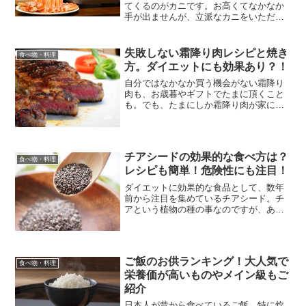
てくるのがカニです。お高くてなかなか
手が出ませんが、立派なカニをいただい
た時や、奮発してお取り寄せした時な
ど、どうやって食べようか迷うものです
よね。高価な食材だけに失敗は許されな
失敗しない霜降り肉レシピと焼き
食べ物・料理
い・・とビビってしまいます...
方。ダイエットにも効果あり？！
自分ではなかなか買う機会がない霜降り
肉も、お歳暮やギフトでたまに頂くこと
も。でも、たまにしか霜降り肉が家に来
ない場合、調理をどうしたら良いのか？
せっかくの美味しい霜降り肉を台無しに
しないためのレシピと焼き方をご紹介！
これで失敗することなく美...
チアシードの効果的な食べ方は？
食べ物・料理
レシピも簡単！危険性にも注目！
ダイエットに効果的な食品として、数年
前から注目を集めているチアシード。チ
アという植物の種の事なのですが、あま
り日本人の私たちには馴染みのない植物
ですよね。でも、とっても栄養が豊富で
特に食物繊維がたっぷりと含まれている
食品です。他にもカルシウ...
ご飯のお供ランキング！大人気で
食べ物・料理
栄養価が高いものやメイン級もご
紹介
日本人が昔から食べているご飯。特に炊