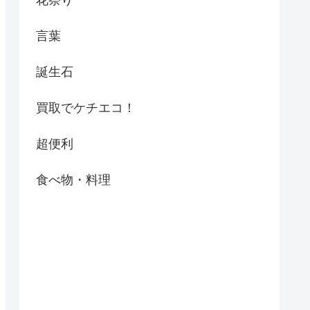
花祭り
言葉
誕生石
買取でケチエコ！
超便利
食べ物・料理