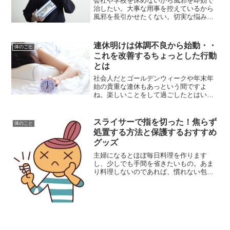
会社や学校を休めないから風邪を即効で
治したい。大事な用事を控えているから
風邪を長引かせたくない。切実な悩みで
すよね。風邪で体調が悪いと、しんどい
だけではなく何事もやる気が起こらず、
失敗してしまったりする原因にもなりま
連休明けは体調不良から始動・・
体のこと
す。そこで今回は、風邪を...
これを改善するちょっとした行動
とは
社会人だとゴールデンウィークや年末年
始の貴重な連休もあっという間ですよ
ね。楽しいことをして過ごしたとはい
え、連休明けはなんだか体調不良気味で
きつい。仕事を始めてもなんだか本調子
じゃない…疲れている？そんな経験あり
スライサーで指を切った！焦らず
体のこと
ませんか。今回は、こちらのテ...
処置する方法と保護するおすすめ
グッズ
主婦になるとほぼ毎日料理を作ります
し、少しでも手間を省きたいもの。あま
り料理しないのであれば、慣れない包丁
より使いやすく簡単に調理ができるグッ
ズが使いたくなります。そんな時に便利
なのがスライサー。包丁では一定の太さ
や大きさに切れないけど、ス...