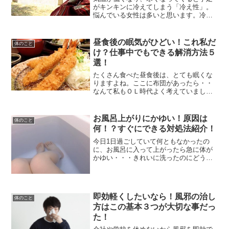
がキンキンに冷えてしまう「冷え性」。
悩んでいる女性は多いと思います。冷え
性はただ冷えているだけではなく、その
冷えを感じること自体がとてもつらいで
すよね・・。体にとっても冷えは大敵。
昼食後の眠気がひどい！これ私だ
体のこと
絶対に改善したい症状です...
け？仕事中でもできる解消方法５
選！
たくさん食べた昼食後は、とても眠くな
りますよね。ここに布団があったら・・
なんて私もＯＬ時代よく考えていまし
た…。夜にたくさん睡眠をとったはずで
も、なぜ昼食後は眠くなってしまうので
しょうか。会社だと仕事もあるので寝る
お風呂上がりにかゆい！原因は
体のこと
わけにはいきませんよね。眠...
何！？すぐにできる対処法紹介！
今日1日過ごしていて何ともなかったの
に、お風呂に入って上がったら急に体が
かゆい・・・きれいに洗ったのにどうし
てこんなに痒いの！？そんなことありま
せんか？ゆっくりお風呂に浸かってスッ
キリ♪といきたいところなのに、お風呂上
がりにかゆくなってしま...
即効軽くしたいなら！風邪の治し
体のこと
方はこの基本３つが大切な事だっ
た！