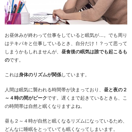
お昼休みが終わって仕事をしていると眠気が…。でも周り
はテキパキと仕事しているとき、自分だけ！？って思って
しまうかもしれませんが、
昼食後の眠気は誰でも起こるも
の
です。
これは
身体のリズムが関係
しています。
人間は眠気に襲われる時間帯が決まっており、
昼と夜の２
～４時の間がピーク
です。遅くまで起きているときも、こ
の時間帯は自然と眠くなりますよね。
昼も２～４時が自然と眠くなるリズムになっているため、
どんなに睡眠をとっていても眠くなってしまいます。