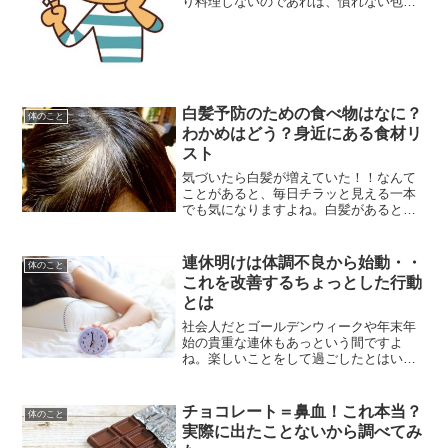
り料理しないのであれば、慣れない包丁
より使いやすく簡単に調理ができるグッ
ズが使いたくなります。そんな時に便利
なのがスライサー。包丁では一定の太さ
や大きさに切れないけど、ス...
白髪予防のための食べ物はなに？
体のこと
わかめはどう？身近にある食材リ
スト
気づいたら白髪が増えていた！！なんて
ことがあると、毎日チラッと見える一本
でも気になりますよね。白髪があると老
けて見えてしまうので、定期的に白髪染
めをしなくてはならなくなってちょっと
面倒です。少しでも、１本でも増えるこ
連休明けは体調不良から始動・・
体のこと
とを予防したい・・そう誰...
これを改善するちょっとした行動
とは
社会人だとゴールデンウィークや年末年
始の貴重な連休もあっという間ですよ
ね。楽しいことをして過ごしたとはい
え、連休明けはなんだか体調不良気味で
きつい。仕事を始めてもなんだか本調子
じゃない…疲れている？そんな経験あり
チョコレート＝鼻血！これ本当？
体のこと
ませんか。今回は、こちらのテ...
実際に出たことないから調べてみ