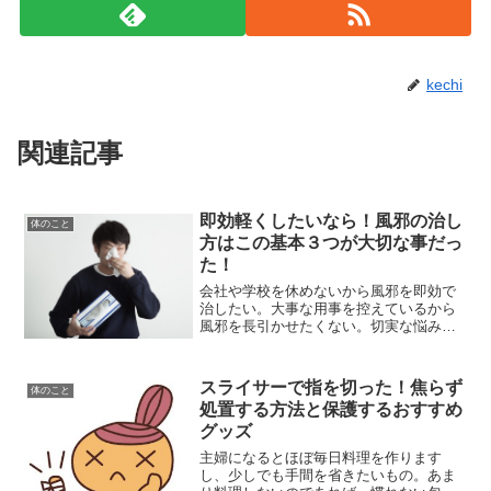
kechi
関連記事
即効軽くしたいなら！風邪の治し
体のこと
方はこの基本３つが大切な事だっ
た！
会社や学校を休めないから風邪を即効で
治したい。大事な用事を控えているから
風邪を長引かせたくない。切実な悩みで
すよね。風邪で体調が悪いと、しんどい
だけではなく何事もやる気が起こらず、
失敗してしまったりする原因にもなりま
スライサーで指を切った！焦らず
体のこと
す。そこで今回は、風邪を...
処置する方法と保護するおすすめ
グッズ
主婦になるとほぼ毎日料理を作ります
し、少しでも手間を省きたいもの。あま