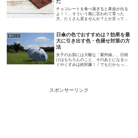
た
チョコレートを食べ過ぎると鼻血が出る
よ！！…そういう風に言われて育った
方、たくさん居ませんか？とか言ってい
る私もそのひとりです。でも、考えてみ
るとそんな目にあったことはないし、誰
かがそうなっているのも見たことがあり
日傘の色でおすすめは？効果を最
体のこと
ません。しかし、結構な数の...
大に引き出す色・色褪せ対策の方
法
女子のお肌には大敵な「紫外線」。日焼
けはもちろんのこと、そのあとになるシ
ミやくすみは絶対嫌！！でもだからって
出掛けないわけにもいかないので、そん
な時は日傘が強い味方になってくれるこ
とでしょう。日傘は、昔は白やピンクと
いうのが定番でしたが、最...
スポンサーリンク