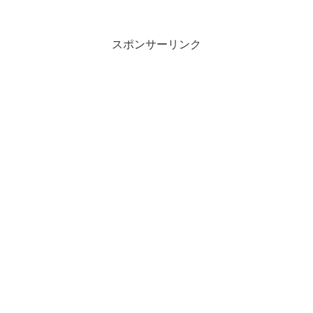
して気づいたら・・ボールペンのインク
がシャツについちゃってる！なんてこと
ありますよね。洗濯で取れ...
スポンサーリンク