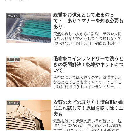
線香をお供えとして送るのっ
チエトク
て・・あり？マナーを知る必要も
あり！
突然の親しい人からの訃報、出張や大切
な打合せなどでどうしても欠席しなくて
はいけない。四十九日、初盆に体調不良
でどうしても行けなくなってしまっ
た・・。自分としては行きたい気持ちの
だけどこんな時もありますよね。たとえ
毛布をコインランドリーで洗うと
チエトク
行けなかったとしてもお悔みの...
きの疑問解決！乾燥やネットにつ
いて！
毛布については大物なので、洗濯すると
なると迷うことも出てきます。そこそこ
手軽に利用できるコインランドリー。
様々なサービスが利用できるクリーニン
グ。いいところ、悪いところがあるのが
正直なところです。この記事では 毛布を
衣類のカビの取り方！漂白剤の前
チエトク
コインランドリーで洗うと...
にこれ試して！原因を取り除く工
夫も
気温も低いし天気の悪い日が続いて、洗
濯ものが乾かない…最近のわたしの悩み
です(+_+)こういう日が続くと心配な衣類