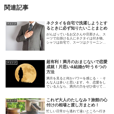
関連記事
ネクタイを自宅で洗濯しようとす
チエトク
るときに必ず知りたいことまとめ
がんばっているお父さんや旦那さん、ス
ーツで出掛ける人にネクタイは付き物。
シャツは自宅で、スーツはクリーニン
グ。ではネクタイはどうしていますか？
小さいものだし、直接肌に触れているわ
けでもないので、しょっちゅう「洗う」
という発想は起きませんが、...
超有利！満月のおまじないで恋愛
チエトク
成就！片思い&結婚が叶う６つの
方法
満月を見ると何かパワーを感じる・・そ
んな人は多いと思います。今、恋愛をし
ている人なら、満月の力をぜひ借りて恋
愛を成就させたいですよね。満月の夜は
恋愛成就のおまじないに最適な時！片思
いの人、結婚したい人のための、満月の
これぞ大人のたしなみ？旅館の心
チエトク
夜にしたい恋愛成就のおま...
付けの相場と渡し方まとめ！
忙しい日常から逃れて遠いところへ行き