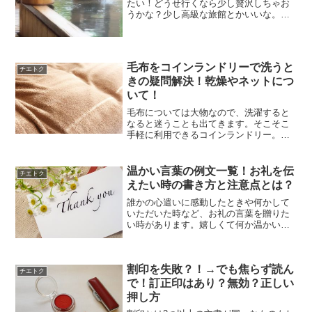
たい！どうせ行くなら少し贅沢しちゃお
うかな？少し高級な旅館とかいいな。で
もちょっと敷居が高いな…旅行といって
も心配事はいろいろ。良い旅館に泊まる
と言えば気になるのが心付けのことで
す。 そもそも心付けは必要...
毛布をコインランドリーで洗うと
チエトク
きの疑問解決！乾燥やネットにつ
いて！
毛布については大物なので、洗濯すると
なると迷うことも出てきます。そこそこ
手軽に利用できるコインランドリー。
様々なサービスが利用できるクリーニン
グ。いいところ、悪いところがあるのが
正直なところです。この記事では 毛布を
温かい言葉の例文一覧！お礼を伝
チエトク
コインランドリーで洗うと...
えたい時の書き方と注意点とは？
誰かの心遣いに感動したときや何かして
いただいた時など、お礼の言葉を贈りた
い時があります。嬉しくて何か温かい言
葉を伝えたいのに、手紙を書いた経験が
あまりないからどう綴っていいかのわか
らない。そんな声をよく耳にします。そ
割印を失敗？！→でも焦らず読ん
こで今回は、感謝の気持ち...
チエトク
で！訂正印はあり？無効？正しい
押し方