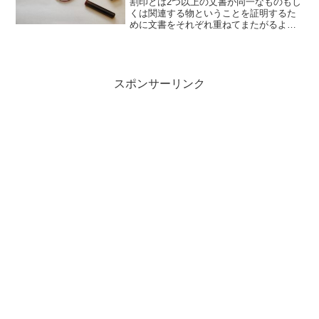
割印とは2つ以上の文書が同一なものもし
くは関連する物ということを証明するた
めに文書をそれぞれ重ねてまたがるよう
に印鑑を押すことを言います。契約書な
どでもよく使う割印ですが、つい失敗し
てしまった！なんて時に予備が用意でき
なかったら相手に失礼で...
スポンサーリンク