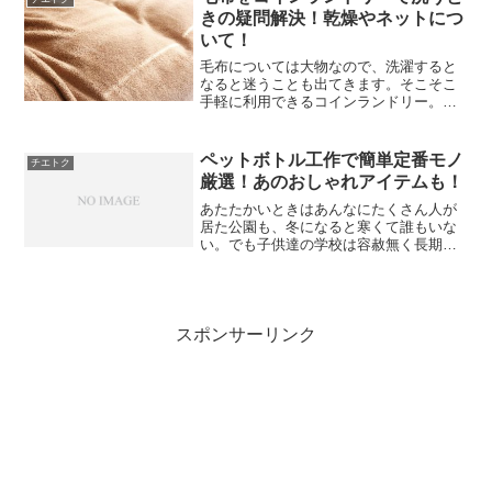
も多いのではないでしょうか...
きの疑問解決！乾燥やネットにつ
いて！
毛布については大物なので、洗濯すると
なると迷うことも出てきます。そこそこ
手軽に利用できるコインランドリー。
様々なサービスが利用できるクリーニン
グ。いいところ、悪いところがあるのが
正直なところです。この記事では 毛布を
ペットボトル工作で簡単定番モノ
チエトク
コインランドリーで洗うと...
厳選！あのおしゃれアイテムも！
あたたかいときはあんなにたくさん人が
居た公園も、冬になると寒くて誰もいな
い。でも子供達の学校は容赦無く長期休
暇がやってくる・・暇ですよね？ここは
何かお家でなにか子供を楽しませてみよ
う！親としていいとこみせようじゃない
か！でも工作は苦手かも？...
スポンサーリンク