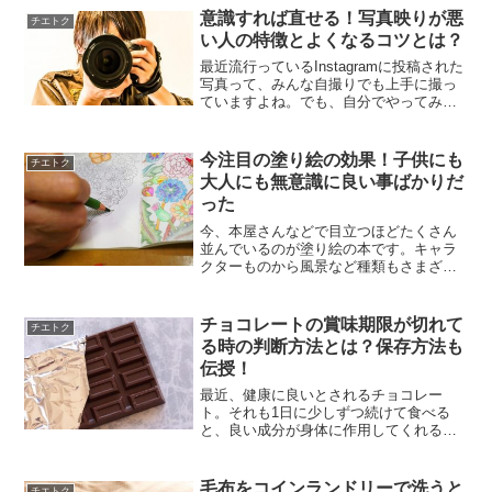
らない。そんな声をよく耳にします。そ
意識すれば直せる！写真映りが悪
こで今回は、感謝の気持ち...
チエトク
い人の特徴とよくなるコツとは？
最近流行っているInstagramに投稿された
写真って、みんな自撮りでも上手に撮っ
ていますよね。でも、自分でやってみる
となかなか人前に出せるような写真が撮
れない！！なぜかいつでも自分は写真写
りが悪い！何故なの？と、悩んでいる人
今注目の塗り絵の効果！子供にも
チエトク
に、写真写りの...
大人にも無意識に良い事ばかりだ
った
今、本屋さんなどで目立つほどたくさん
並んでいるのが塗り絵の本です。キャラ
クターものから風景など種類もさまざま
で、一度は手に取った方も多いのでは？
子供のものかと思いきや、今では大人向
けの塗り絵もたくさん発売されていま
チョコレートの賞味期限が切れて
チエトク
す。でもなぜ今、そんなにも...
る時の判断方法とは？保存方法も
伝授！
最近、健康に良いとされるチョコレー
ト。それも1日に少しずつ続けて食べる
と、良い成分が身体に作用してくれる、
ということで安いときにまとめ買いして
おいたり、チョコレートは保存食だから
ずっと置いていてもいいよね？なんて人
毛布をコインランドリーで洗うと
チエトク