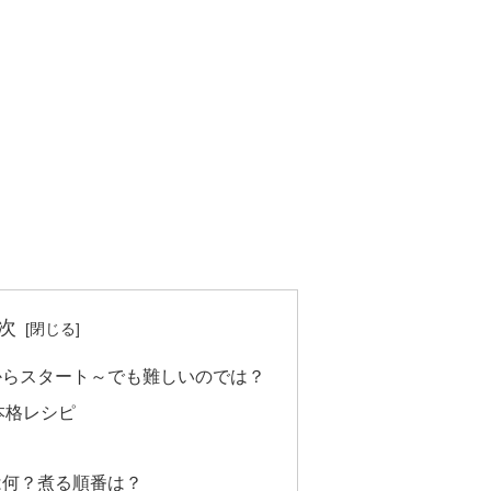
次
からスタート～でも難しいのでは？
本格レシピ
は何？煮る順番は？