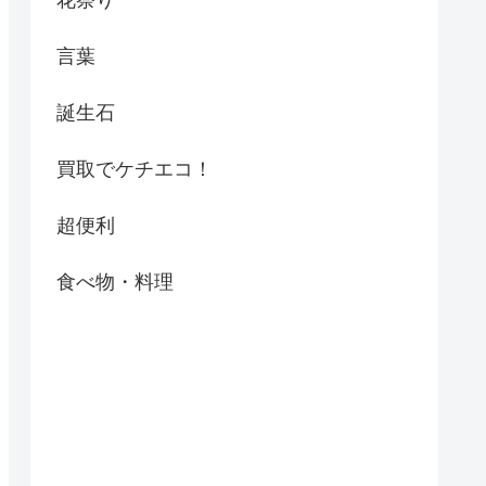
花祭り
言葉
誕生石
買取でケチエコ！
超便利
食べ物・料理