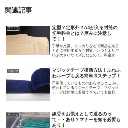
関連記事
定型？定形外？A4が入る封筒の
チエトク
切手料金とは？厚みに注意し
て！！
手紙や文書、メルカリなどで商品を送る
ときに使用するＡ４封筒。いつもよりだ
いぶ大きいサイズになるので、料金が心
配になります。しかもちょっと重いなと
いうものは心配になりますよね。切手の
金額も不足していると、送り返されてし
マジックテープ復活方法！ふわふ
チエトク
まうのではないかとちょっ...
わループも戻る簡単３ステップ！
日常使っているもののあらゆるところに
使われているマジックテープ！マジック
テープは簡単に着脱できてとても便利な
道具ですが、長く使っているうちにだん
だんと接着力が落ちてしまうのが難点で
すよね・・。マジックテープがくっつき
にくくなったからと言って...
線香をお供えとして送るのっ
チエトク
て・・あり？マナーを知る必要も
あり！