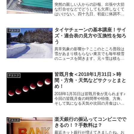
突然の親しい人からの訃報、出張や大切
な打合せなどでどうしても欠席しなくて
はいけない。四十九日、初盆に体調不良
でどうしても行けなくなってしまっ
た・・。自分としては行きたい気持ちの
だけどこんな時もありますよね。たとえ
タイヤチェーンの基本講座！サイ
チエトク
行けなかったとしてもお悔みの...
ズ・適合表の見方や互換性を知ろ
う
異常気象の影響か？ここのところ普段は
雪があまり積もらない東京でも毎年積雪
のニュースを聞きます。元々雪は積もる
けれど、年々降る量が増えている地域も
あると思います。そんなとき、タイヤチ
ェーンが必要になってくるわけですが、
皆既月食＜2018年1月31日＞時
チエトク
私を含め、特に女性はなに...
間・方角・天気などサクッとまと
め！
2018年1月31日は皆既月食が見られます♪
今回の皆既月食の時間帯や特徴、方角、
そして気になる天気や次回の月食はいつ
なのか？！など見る前に知っておきたい
ことをまとめました。皆既月食（2018年1
月31日）の時間などの詳細今回の皆既月
楽天銀行の振込ってコンビニでで
チエトク
食を楽し...
きるの！？手数料は？
最近ネット銀行が増えてきましたね。お