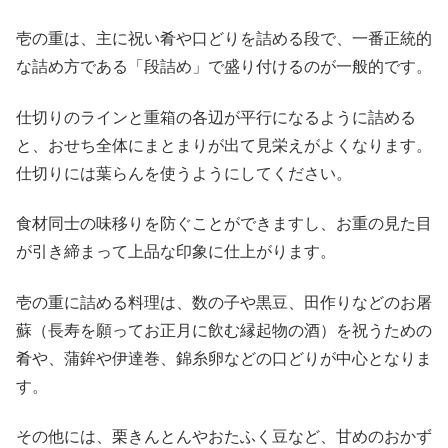
壱の重は、主に祝い肴や口どりを詰める段で、一番正統的
な詰め方である「段詰め」で盛り付けるのが一般的です。
仕切りのラインと重箱の各辺が平行になるように詰める
と、おせち全体にまとまりが出て見栄えがよくなります。
仕切りには葉らんを使うようにしてください。
食材同士の味移りを防ぐことができますし、お重の見た目
が引き締まって上品な印象に仕上がります。
壱の重に詰める料理は、数の子や黒豆、田作りなどのお屠
蘇（長寿を願ってお正月に飲む縁起物の酒）を祝うための
肴や、蒲鉾や伊達巻、錦糸卵などの口どりが中心となりま
す。
その他には、栗きんとんやおたふく豆など、甘めのおかず