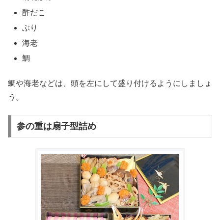
酢だこ
ぶり
海老
鯛
鯛や海老などは、頭を左にして盛り付けるようにしましょ
う。
参の重は扇子型詰め