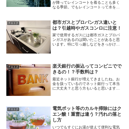
が降ってレインコートを着ることも多く
なる季節。でもレインコートって水をは
じくものだから、逆に通気も悪い！地味
に汗をかいて蒸れてしまってそのまま置
いておくと臭くなっちゃうんですよ
都市ガスとプロパンガス違いと
チエトク
ね・・！この記事ではレインコ...
は？引越時やガスコンロに注意！
家で使用するガスには都市ガスとプロパ
ンガスがあるのは聞いたことがあると思
います。特に引っ越しなどをきっかけに
して、今まで使っていたガスが変わると
いうこともあるのではないでしょうか。
値段が高くなるとか、設置方法が違うと
か色々聞くかと思いますが...
楽天銀行の振込ってコンビニでで
チエトク
きるの！？手数料は？
最近ネット銀行が増えてきましたね。お
金を扱っているのでネット銀行って本当
に大丈夫？と思う方もいると思います。
調べてみると手数料が違ったり、ポイン
トが貯まったりとお得なことが多いです
よね♪でも、振込とかってできるの？と疑
問を持っている方も多い...
電気ポット等のカルキ掃除にはク
チエトク
エン酸！重曹は違う？汚れの落と
し方
いつでもすぐにお湯が使えて便利な電気