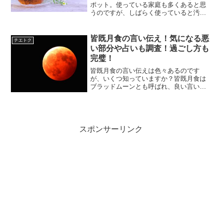
ポット。使っている家庭も多くあると思
うのですが、しばらく使っていると汚れ
てくるのが悩みのタネです。いつのまに
か中がカピカピになって、白や赤茶色の
固まりが！それがどんどん大きくなっ
皆既月食の言い伝え！気になる悪
チエトク
て…一生懸命洗っても拭いて...
い部分や占いも調査！過ごし方も
完璧！
皆既月食の言い伝えは色々あるのです
が、いくつ知っていますか？皆既月食は
ブラッドムーンとも呼ばれ、良い言い伝
えもあれば、悪い噂もあるんです。 皆既
月食の言い伝え 皆既月食の悪い噂 皆既月
食占い 当日の過ごし方をこの記事ではお
伝えしていきます！...
スポンサーリンク