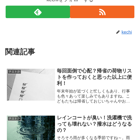
kechi
関連記事
毎回面倒で心配？帰省の荷物リス
チエトク
トを作っておくと思った以上に便
利！
年末年始が近づくと忙しくもあり、行事
も色々あって楽しみでもありますね。こ
どもたちは帰省しておじいちゃんやおば
あちゃん、親戚に会えるのがうれしい気
持ちでいっぱい。私自身も楽しみな帰省
ですが、荷物の用意もしなくちゃいけな
レインコートが臭い！洗濯機で洗
チエトク
いのに、大掃除が待ってい...
っても壊れない？撥水はどうなる
の？
そろそろ雨が多くなる季節ですね～。雨