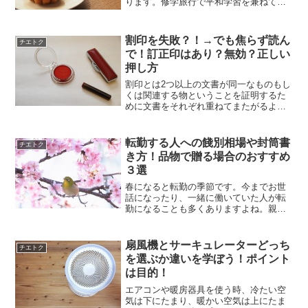
ります。修学旅行で平和学習を兼ねて広
島に来る方や、最近流行りの御朱印集め
をやっているなら、厳島神社は押さえて
おきたいところですね。その他色々いき
割印を失敗？！→でも焦らず読ん
チエトク
たいところは見つかります...
で！訂正印はあり？無効？正しい
押し方
割印とは2つ以上の文書が同一なものもし
くは関連する物ということを証明するた
めに文書をそれぞれ重ねてまたがるよう
に印鑑を押すことを言います。契約書な
どでもよく使う割印ですが、つい失敗し
てしまった！なんて時に予備が用意でき
転勤する人への餞別相場や封筒書
チエトク
なかったら相手に失礼で...
き方！品物で贈る場合のおすすめ
３選
春になると転勤の季節です。今までお世
話になったり、一緒に働いていた人が転
勤になることも多くありますよね。親し
くしていたなら別れるのはさみしい。上
司であれば色々お世話になっている。こ
れまでの感謝の気持ちを伝えるために餞
扇風機とサーキュレーターどっち
チエトク
別を渡さないと、と思って...
を選ぶか違いを学ぼう！ポイント
は目的！
エアコンや暖房器具を使う時、冷たい空
気は下にたまり、暖かい空気は上にたま